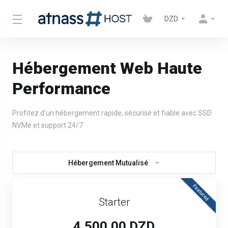
DZD
Hébergement Web Haute
Performance
Profitez d’un hébergement rapide, sécurisé et fiable avec SSD
NVMe et support 24/7
Hébergement Mutualisé
Featured
Starter
4,500.00 DZD